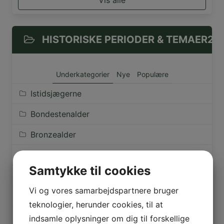
HISTORISKE PERIODER & TEMAER
21
Underkategorier
Nye
Populære
Istidsjægerne
Bondestenalder
Bronzealder
Jernalder
Samtykke til cookies
Vikingetiden
Vi og vores samarbejdspartnere bruger
Middelalderen indtil 1536
teknologier, herunder cookies, til at
1536-1660
indsamle oplysninger om dig til forskellige