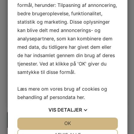
formål, herunder: Tilpasning af annoncering,
1660-1814
bedre brugeroplevelse, funktionalitet,
Det 19. århundrede
statistik og marketing. Disse oplysninger
kan blive delt med annoncerings- og
Det 20. århundrede
analysepartnere, som kan kombinere dem
Besættelsen
med data, du tidligere har givet dem eller
de har indsamlet gennem din brug af deres
Det 21. århundrede
tjenester. Ved at klikke på 'OK' giver du
Arkæologi
samtykke til disse formål.
Myter, sagn & folketro
Læs mere om vores brug af cookies og
Vis alle
behandling af persondata
her
.
VIS
DETALJER
SAMFUND
158
JA
NEJ
OK
JA
NEJ
NØDVENDIGE
PRÆFERENCER