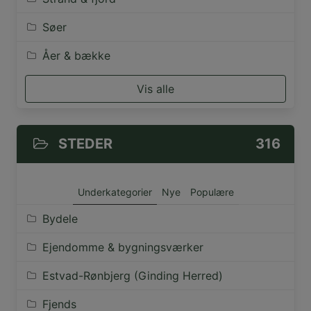
Søer
Åer & bække
Vis alle
STEDER
316
Underkategorier
Nye
Populære
Bydele
Ejendomme & bygningsværker
Estvad-Rønbjerg (Ginding Herred)
Fjends