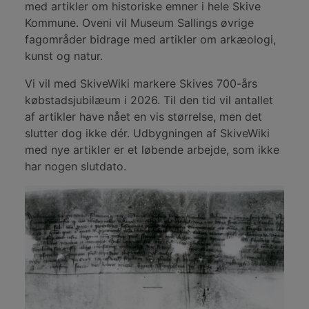
med artikler om historiske emner i hele Skive
Kommune. Oveni vil Museum Sallings øvrige
fagområder bidrage med artikler om arkæologi,
kunst og natur.
Vi vil med SkiveWiki markere Skives 700-års
købstadsjubilæum i 2026. Til den tid vil antallet
af artikler have nået en vis størrelse, men det
slutter dog ikke dér. Udbygningen af SkiveWiki
med nye artikler er et løbende arbejde, som ikke
har nogen slutdato.
Skive-Byarkiv-B52267
Priv