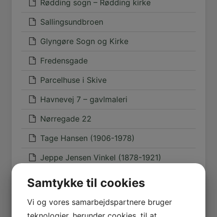
Rødding sogn – Rødding kirke
Sallingsundbroen
Glyngøre Sogn og Kirke
Fredensgade
Parcelhuse i Skive
Havnevej 7 – gavlmaleri
Nørregade 22
Tage Hansen (1906-1978)
Jeppe Jensen Vinkel (1878-1921)
Samtykke til cookies
Posts
1
2
Vi og vores samarbejdspartnere bruger
navigation
teknologier, herunder cookies, til at