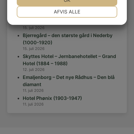
OK
Højskolehjemmet
17. juli 2026
NØDVENDIGE
PRÆFERENCER
AFVIS ALLE
Kås Hoved og Gyldendal – Istidernes
vidnesbyrd
JA
NEJ
JA
NEJ
15. juli 2026
MARKETING
STATISTIK
Bjerregård – den største gård i Nederby
(1000-1920)
15. juli 2026
Skyttes Hotel – Jernbanehotellet – Grand
Hotel (1884 – 1988)
12. juli 2026
Emaljenborg – Det nye Rådhus – Den blå
diamant
11. juli 2026
Hotel Phønix (1903-1947)
11. juli 2026