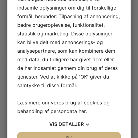
indsamle oplysninger om dig til forskellige
formål, herunder: Tilpasning af annoncering,
Mere
bedre brugeroplevelse, funktionalitet,
statistik og marketing. Disse oplysninger
Udskriftsvenlig udgave
Hvad henviser hertil
kan blive delt med annoncerings- og
analysepartnere, som kan kombinere dem
med data, du tidligere har givet dem eller
Seneste artikler
de har indsamlet gennem din brug af deres
tjenester. Ved at klikke på 'OK' giver du
Estvadgaard plantage
samtykke til disse formål.
5. august 2026
Hotel Jylland – Jægerkroen (fra 1866)
Læs mere om vores brug af cookies og
27. juli 2026
Hotel Skive (1903 – 1913)
behandling af persondata
her
.
19. juli 2026
VIS
DETALJER
Landmandshotellet (1897 – 1978)
17. juli 2026
JA
NEJ
JA
NEJ