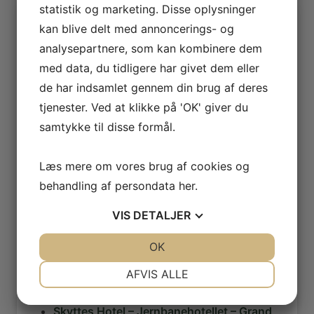
statistik og marketing. Disse oplysninger
Seneste artikler
kan blive delt med annoncerings- og
analysepartnere, som kan kombinere dem
Estvadgaard plantage
5. august 2026
med data, du tidligere har givet dem eller
Hotel Jylland – Jægerkroen (fra 1866)
de har indsamlet gennem din brug af deres
27. juli 2026
tjenester. Ved at klikke på 'OK' giver du
Hotel Skive (1903 – 1913)
samtykke til disse formål.
19. juli 2026
Landmandshotellet (1897 – 1978)
17. juli 2026
Læs mere om vores brug af cookies og
Højskolehjemmet
behandling af persondata
her
.
17. juli 2026
Kås Hoved og Gyldendal – Istidernes
VIS
DETALJER
vidnesbyrd
15. juli 2026
JA
NEJ
OK
JA
NEJ
Bjerregård – den største gård i Nederby
NØDVENDIGE
PRÆFERENCER
AFVIS ALLE
(1000-1920)
15. juli 2026
JA
NEJ
JA
NEJ
Skyttes Hotel – Jernbanehotellet – Grand