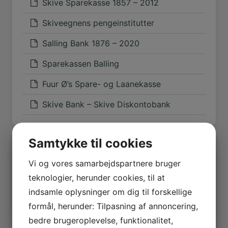
Skive Sparekasse 1857 – 2012
Skiveegnens pengeinstitutter
Salling Bank 1876 – 2020
Sparekassen Balling
Fuur Ø’s Spare- og Laanekasse
Skive Bank – Skive Diskontobank
Samtykke til cookies
Vi og vores samarbejdspartnere bruger
Mere
teknologier, herunder cookies, til at
Udskriftsvenlig udgave
indsamle oplysninger om dig til forskellige
Hvad henviser hertil
formål, herunder: Tilpasning af annoncering,
bedre brugeroplevelse, funktionalitet,