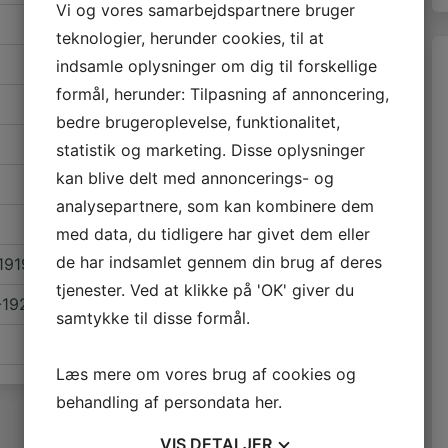
Vi og vores samarbejdspartnere bruger
0
teknologier, herunder cookies, til at
0
indsamle oplysninger om dig til forskellige
formål, herunder: Tilpasning af annoncering,
0
bedre brugeroplevelse, funktionalitet,
0
statistik og marketing. Disse oplysninger
kan blive delt med annoncerings- og
0
analysepartnere, som kan kombinere dem
0
med data, du tidligere har givet dem eller
0
de har indsamlet gennem din brug af deres
1919)
tjenester. Ved at klikke på 'OK' giver du
0
-1922)
samtykke til disse formål.
0
Læs mere om vores brug af cookies og
behandling af persondata
her
.
VIS
DETALJER