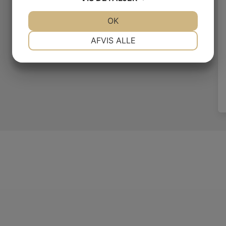
JA
NEJ
OK
JA
NEJ
NØDVENDIGE
PRÆFERENCER
AFVIS ALLE
JA
NEJ
JA
NEJ
MARKETING
STATISTIK