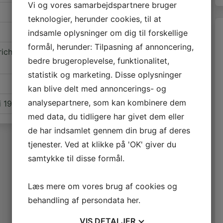
Vi og vores samarbejdspartnere bruger
0
teknologier, herunder cookies, til at
0
indsamle oplysninger om dig til forskellige
formål, herunder: Tilpasning af annoncering,
0
rich August Nietschke (død 4.
bedre brugeroplevelse, funktionalitet,
statistik og marketing. Disse oplysninger
0
kan blive delt med annoncerings- og
0
analysepartnere, som kan kombinere dem
 i 1944 ved Grættrup
med data, du tidligere har givet dem eller
de har indsamlet gennem din brug af deres
tjenester. Ved at klikke på 'OK' giver du
samtykke til disse formål.
Læs mere om vores brug af cookies og
behandling af persondata
her
.
VIS
DETALJER