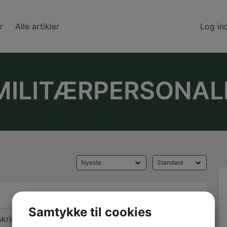
r
Alle artikler
Log in
MILITÆRPERSONAL
Kommentarer
Samtykke til cookies
0
skrig og tyskerne i Rødding