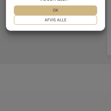
JA
NEJ
OK
JA
NEJ
NØDVENDIGE
PRÆFERENCER
AFVIS ALLE
JA
NEJ
JA
NEJ
MARKETING
STATISTIK