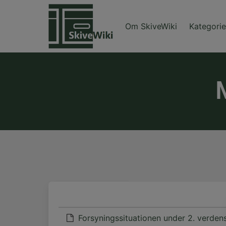
Skip
to
Om SkiveWiki
Kategorie
content
Forsyningssituationen under 2. verden