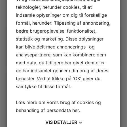
Posts
1
2
teknologier, herunder cookies, til at
navigation
indsamle oplysninger om dig til forskellige
formål, herunder: Tilpasning af annoncering,
bedre brugeroplevelse, funktionalitet,
Mere
statistik og marketing. Disse oplysninger
kan blive delt med annoncerings- og
Udskriftsvenlig udgave
Hvad henviser hertil
analysepartnere, som kan kombinere dem
med data, du tidligere har givet dem eller
de har indsamlet gennem din brug af deres
Seneste artikler
tjenester. Ved at klikke på 'OK' giver du
samtykke til disse formål.
Estvadgaard plantage
5. august 2026
Læs mere om vores brug af cookies og
Hotel Jylland – Jægerkroen (fra 1866)
behandling af persondata
her
.
27. juli 2026
Hotel Skive (1903 – 1913)
VIS
DETALJER
19. juli 2026