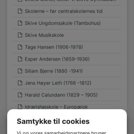
Skolerne – før centralskolernes tid
Skive Ungdomsskole (Tambohus)
Skive Musikskole
Tage Hansen (1906-1978)
Esper Andersen (1859-1936)
Siliam Bjerre (1880 -1941)
Jens Høyer Leth (1766 -1812)
Harald Calundann (1829 – 1905)
Idrætshøjskole – Europæisk
Folkehøjskole – Skive Sportscollege
Samtykke til cookies
Vi og vores samarbejdspartnere bruger