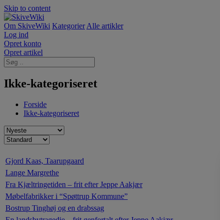
Skip to content
Om SkiveWiki
Kategorier
Alle artikler
Log ind
Opret konto
Opret artikel
Ikke-kategoriseret
Forside
Ikke-kategoriseret
Gjord Kaas, Taarupgaard
Lange Margrethe
Fra Kjæltringetiden – frit efter Jeppe Aakjær
Møbelfabrikker i “Spøttrup Kommune”
Bostrup Tinghøj og en drabssag
En landsbytragedie – frit genfortalt efter Jeppe Aakjær