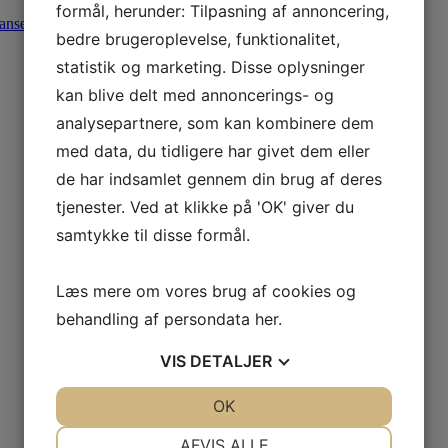
formål, herunder: Tilpasning af annoncering,
Hansen.
0
bedre brugeroplevelse, funktionalitet,
0
statistik og marketing. Disse oplysninger
0
kan blive delt med annoncerings- og
0
analysepartnere, som kan kombinere dem
med data, du tidligere har givet dem eller
de har indsamlet gennem din brug af deres
tjenester. Ved at klikke på 'OK' giver du
samtykke til disse formål.
Læs mere om vores brug af cookies og
behandling af persondata
her
.
VIS
DETALJER
JA
NEJ
OK
JA
NEJ
NØDVENDIGE
PRÆFERENCER
AFVIS ALLE