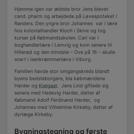
Hjemme igen var ældste bror Jens blevet
cand. pharm og arbejdede på Løveapoteket i
Randers. Den yngre bror Johannes
var i lære
hos kolonialhandler Kloch i Skive og tog
kurser på Købmandsskolen. Carl var i
boghandlerlære i Lemvig og kom senere til
Hillerød og den mindste – Ove på 16 – skulle
snart i isenkræmmerlære i Viborg.
Familien havde stor omgangskreds blandt
byens bedsteborgere, bla købmændene
Harder og
Kielgast
.
Jens Lind giftede sig
senere med Hedevig Harder, datter af
Købmand Adolf Ferdinand Harder,
og
Johannes med Vilhelmine Kirkeby, datter af
dyrlæge Kirkeby.
Bygningstegning og første