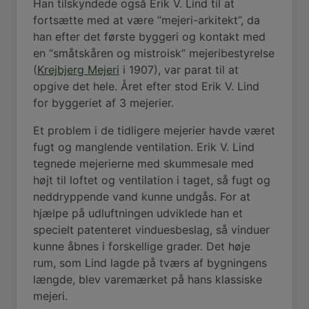
Han tilskyndede også Erik V. Lind til at
fortsætte med at være “mejeri-arkitekt”, da
han efter det første byggeri og kontakt med
en “småtskåren og mistroisk” mejeribestyrelse
(
Krejbjerg Mejeri
i 1907), var parat til at
opgive det hele. Året efter stod Erik V. Lind
for byggeriet af 3 mejerier.
Et problem i de tidligere mejerier havde været
fugt og manglende ventilation.
Erik V. Lind
tegnede mejerierne med skummesale med
højt til loftet og ventilation i taget, så fugt og
neddryppende vand kunne undgås. For at
hjælpe på udluftningen udviklede han et
specielt patenteret vinduesbeslag, så vinduer
kunne åbnes i forskellige grader. Det høje
rum, som Lind lagde på tværs af bygningens
længde, blev varemærket på hans klassiske
mejeri.