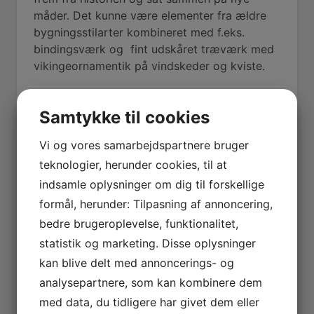
måder. Det kunne være elementer fra ældre
bygningsstilarter kombineret med f.eks.
bindingsværk og fint udskåret træværk med
vikingeornamentik på vindskeder og kviste.
Nationalromantikkens bygninger er især
opført fra ca. 1850 til 1920 med Københavns
Samtykke til cookies
Rådhus opført i årene 1892-1905 af arkitekt
Martin Nyrop som et fremtrædende
Vi og vores samarbejdspartnere bruger
eksempel.
teknologier, herunder cookies, til at
indsamle oplysninger om dig til forskellige
I Skive by var denne stilart endnu ikke slået
formål, herunder: Tilpasning af annoncering,
igennem, da Erik V. Lind lavede sine første
bygninger.
bedre brugeroplevelse, funktionalitet,
statistik og marketing. Disse oplysninger
Formentlig har bygherrens ønsker været
kan blive delt med annoncerings- og
bestemmende, for i samme periode tegnede
analysepartnere, som kan kombinere dem
Erik V. Lind nationalromantisk prægede
bygninger som Højslev Kro fra 1905, Villa Ibis
med data, du tidligere har givet dem eller