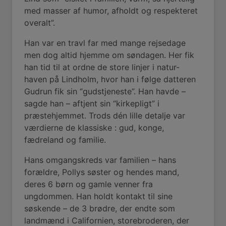
med masser af humor, afholdt og respekteret
overalt”.
Han var en travl far med mange rejsedage
men dog altid hjemme om søndagen. Her fik
han tid til at ordne de store linjer i natur-
haven på Lindholm, hvor han i følge datteren
Gudrun fik sin “gudstjeneste”. Han havde –
sagde han – aftjent sin “kirkepligt” i
præstehjemmet. Trods dén lille detalje var
værdierne de klassiske : gud, konge,
fædreland og familie.
Hans omgangskreds var familien – hans
forældre, Pollys søster og hendes mand,
deres 6 børn og gamle venner fra
ungdommen. Han holdt kontakt til sine
søskende – de 3 brødre, der endte som
landmænd i Californien, storebroderen, der