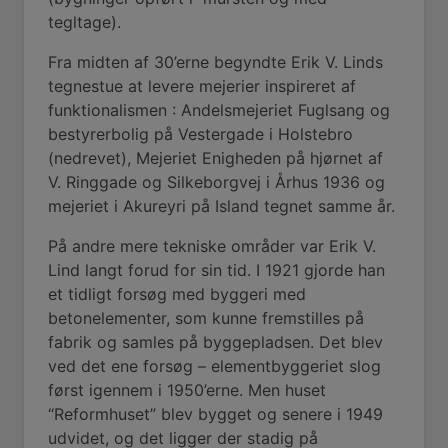
tegltage).
Fra midten af 30’erne begyndte Erik V. Linds
tegnestue at levere mejerier inspireret af
funktionalismen : Andelsmejeriet Fuglsang og
bestyrerbolig på Vestergade i Holstebro
(nedrevet), Mejeriet Enigheden på hjørnet af
V. Ringgade og Silkeborgvej i Århus 1936 og
mejeriet i Akureyri på Island tegnet samme år.
På andre mere tekniske områder var Erik V.
Lind langt forud for sin tid. I 1921 gjorde han
et tidligt forsøg med byggeri med
betonelementer, som kunne fremstilles på
fabrik og samles på byggepladsen. Det blev
ved det ene forsøg – elementbyggeriet slog
først igennem i 1950’erne.
Men huset
“Reformhuset” blev bygget og senere i 1949
udvidet, og det ligger der stadig på