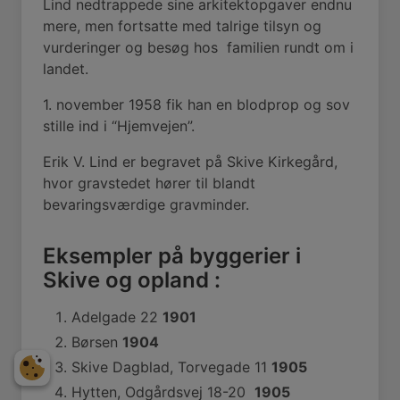
Lind nedtrappede sine arkitektopgaver endnu
mere, men fortsatte med talrige tilsyn og
vurderinger og besøg hos
familien rundt om i
landet.
1. november 1958 fik han en blodprop og sov
stille ind i “Hjemvejen”.
Erik V. Lind er begravet på Skive Kirkegård,
hvor gravstedet hører til blandt
bevaringsværdige gravminder.
Eksempler på byggerier i
Skive og opland :
Adelgade 22
1901
Børsen
1904
Skive Dagblad, Torvegade 11
1905
Hytten, Odgårdsvej 18-20
1905