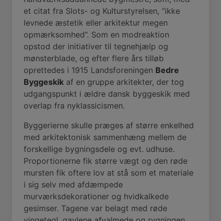
et citat fra Slots- og Kulturstyrelsen, “ikke
levnede æstetik eller arkitektur megen
opmærksomhed”. Som en modreaktion
opstod der initiativer til tegnehjælp og
mønsterblade, og efter flere års tilløb
oprettedes i 1915 Landsforeningen
Bedre
Byggeskik
af en gruppe arkitekter, der tog
udgangspunkt i ældre dansk byggeskik med
overlap fra nyklassicismen.
Byggerierne skulle præges af større enkelhed
med arkitektonisk sammenhæng mellem de
forskellige bygningsdele og evt. udhuse.
Proportionerne fik større vægt og den røde
mursten fik oftere lov at stå som et materiale
i sig selv med afdæmpede
murværksdekorationer og hvidkalkede
gesimser. Tagene var belagt med røde
vingetegl, gavlene afvalmede og rygningen