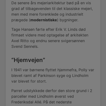
De senere års mejeriarkitektur bød på en vis
grad af tilbagevenden til det klassiske mejeri,
men med mere forenklede og industrielt
prægede (
modernistiske
) bygninger.
Tage Hansen førte efter Erik V. Linds død
firmaet videre med optagelse af arkitekten
Axel Ritto og endnu senere svigersønnen
Svend Sennels.
“Hjemvejen”
I 1941 var børnene flyttet hjemmefra, Polly var
blevet ramt af Parkinson syge og Lindholm
var blevet for stort.
Parret udstykkede derfor den store grund i 2
parceller med Lindholm øverst ved
Frederiksdal Allé. På det nederste