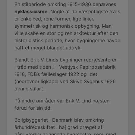
En stilperiode omkring 1915-1930 benævnes
nyklassicisme
.
Nogle af de væsentligste træk
er enkelhed, rene former, lige linjer,
symmetrisk og harmonisk opbygning. Man
ville skabe en stor og ren arkitektur efter den
historicistisk periode, hvor bygningerne havde
haft et meget blandet udtryk.
Blandt Erik V. Linds bygninger repræsenterer –
i tråd med tiden ! – Vestjysk Papirposefabrik
1918, FDB’s fælleslager 1922 og
det
(nedrevne) ligkapel ved Skive Sygehus 1926
denne stilart.
På andre områder var Erik V. Lind næsten
forud for sin tid.
Boligbyggeriet i Danmark blev omkring
århundredeskiftet i høj grad præget af
håndværksuddannede bygmestre, som, med