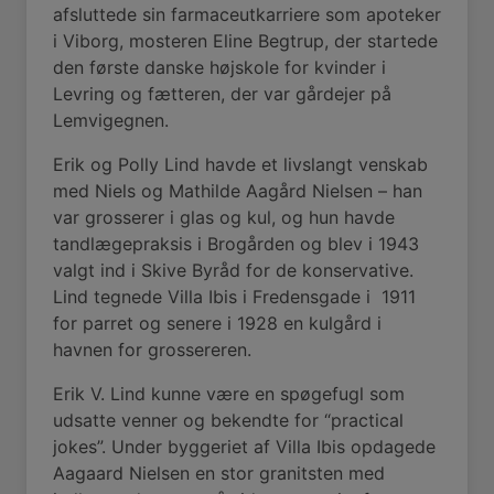
afsluttede sin farmaceutkarriere som apoteker
i Viborg, mosteren Eline Begtrup, der startede
den første danske højskole for kvinder i
Levring og fætteren, der var gårdejer på
Lemvigegnen.
Erik og Polly Lind havde et livslangt venskab
med Niels og Mathilde Aagård Nielsen – han
var grosserer i glas og kul, og hun havde
tandlægepraksis i Brogården og blev i 1943
valgt ind i Skive Byråd for de konservative.
Lind tegnede Villa Ibis i Fredensgade i
1911
for parret og senere i 1928 en kulgård i
havnen for grossereren.
Erik V. Lind kunne være en spøgefugl som
udsatte venner og bekendte for “practical
jokes”. Under byggeriet af Villa Ibis opdagede
Aagaard Nielsen en stor granitsten med