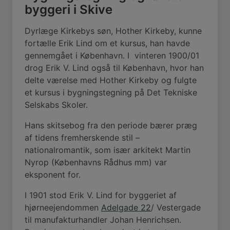
byggeri i Skive
Dyrlæge Kirkebys søn, Hother Kirkeby, kunne
fortælle Erik Lind om et kursus, han havde
gennemgået i København. I
vinteren 1900/01
drog Erik V. Lind også til København, hvor han
delte værelse med Hother Kirkeby og fulgte
et kursus i bygningstegning på Det Tekniske
Selskabs Skoler.
Hans skitsebog fra den periode bærer præg
af tidens fremherskende stil –
nationalromantik, som især arkitekt Martin
Nyrop (Københavns Rådhus mm) var
eksponent for.
I 1901 stod Erik V. Lind for byggeriet af
hjørneejendommen
Adelgade 22
/ Vestergade
til manufakturhandler Johan Henrichsen.