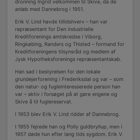
dronning Ingrid velkommen til Skive, da de
anløb med Dannebrog i 1951.
Erik V. Lind havde tillidshverv – han var
repræsentant for Den industrielle
Kreditforenings amtskredse i Viborg,
Ringkøbing, Randers og Thisted – formand for
Kreditforeningens tilsynsråd og medlem af
Jysk Hypotheksforenings repræsentantskab.
Han sad i bestyrelsen for den lokale
grundejerforening i Frederiksdal og var – som
den natur- og fugleinteresserede person han
var – aktiv i forsøget på at gøre engene og
Skive å til fuglereservat.
I 1953 blev Erik V. Lind ridder af Dannebrog.
I 1955 fejrede han og Polly guldbryllup, men i
1957 døde hun efter lang tids sygdom. Erik V.