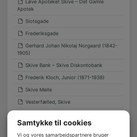
Løve Apoteket Skive – Det Gamle
Apotek
Slotsgade
Frederiksgade
Gerhard Johan Nikolaj Norgaard (1842-
1905)
Skive Bank – Skive Diskontobank
Frederik Kloch, Junior (1871-1938)
Skive Mølle
Vesterfælled, Skive
Gyro, Skive Jernstøberi og Maskinfabrik
Samtykke til cookies
Vi og vores samarbejdspartnere bruger
Posts