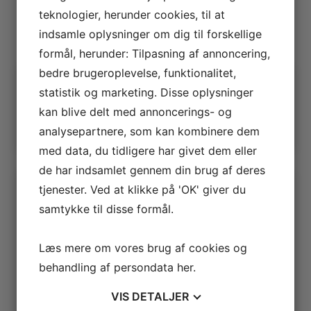
1
…
15
16
17
18
teknologier, herunder cookies, til at
navigation
indsamle oplysninger om dig til forskellige
formål, herunder: Tilpasning af annoncering,
bedre brugeroplevelse, funktionalitet,
Mere
statistik og marketing. Disse oplysninger
Udskriftsvenlig udgave
kan blive delt med annoncerings- og
Hvad henviser hertil
analysepartnere, som kan kombinere dem
med data, du tidligere har givet dem eller
de har indsamlet gennem din brug af deres
Seneste artikler
tjenester. Ved at klikke på 'OK' giver du
samtykke til disse formål.
Estvadgaard plantage
5. august 2026
Læs mere om vores brug af cookies og
Hotel Jylland – Jægerkroen (fra 1866)
27. juli 2026
behandling af persondata
her
.
Hotel Skive (1903 – 1913)
VIS
DETALJER
19. juli 2026