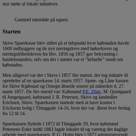
stor støtte af lokale initiativer.
Gammel talemåde på egnen.
Starten
Skive Sparekasse blev stiftet på et tidspunkt hvor købstaden havde
1600 indbyggere og de nye næringslove med høkerloven og
næringsfrihedsloven fra hhv. 1856 og 1857 gav bekymring i
handelsstanden, selv om der i starten var et “læbælte” rundt om
købstaden.
Men alligevel var der i Skive i 1857 fire mænd, der tog initiativ til
oprettelse af en sparekasse 14. marts 1957. Spare- og Låne kassen
for Skive Kjøbstad og Omegn åbnede senere på måneden d. 27.
marts 1857. De fire mænd var: Købmand
P.E. Dige
, M. Quistgaard
til Jungetgaard, købmand J. R. Petersen, Skive og landmåler
Erichsen, Skive. Sparekassen startede med at have kontor i
Erichsens bolig i Thinggade 14-16, hvor der var åbent hver fredag
fra 12 til 14.
Sparekassen flyttede i 1872 til Thinggade 19, hvor købmand
Petersens Enke indtil 1883 lagde lokaler til og varetog det daglige
arbejde med sparekassen. P. G. Holm blev i 1872 administrerende