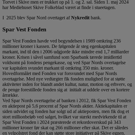
Torvet i Skive men er trukket op på 1. og 2. sal. Siden 1. maj 2024
har Mediehuset Skive Folkeblad været at finde i stueetagen.
I 2025 blev Spar Nord overtaget af
Nykredit
bank.
Spar Vest Fonden
Spar Vest Fonden havde ved begyndelsen i 1989 omkring 236
millioner kroner i kassen. De følgende år steg egenkapitalen
markant, ind til den i 2006 udgjorde ikke mindre end 1,7 milliarder
kroner. Krisen i såvel samfund som Sparbank tærede imidlertid
voldsomt på fondens pengekasse, og ved Spar Nords overtagelse
var kapitalen svundet markant til omkring 350 mio. kroner.
Hovedformålet med Fonden var forsvundet med Spar Nords
overtagelse. Med nye vedtægter fik fonden mulighed for at støtte
aktiviteter inden for blandt andet kultur, natur, motion og erhverv, og
de penge forestillede fonden sig at initialt at uddele over en kortere
årrække.
Ved Spar Nords overtagelse af banken i 2012, fik Spar Vest Fonden
en aktiepost på 5,6 procent af Spar Nords aktier. Aktiekapitalen er
siden udvidet og fonden har solgt ud af aktieposten, men fik dog et
stort millionbeløb ved salget, hvilket var stærkt medvirkende til at
Spar Vest Fonden i 2024 præsterede et rekordoverskud på 343
millioner kroner før skat og 266 millioner efter skat. Det er således
en velpolstret fond der kan støtte store initiativer på Skive egnen.