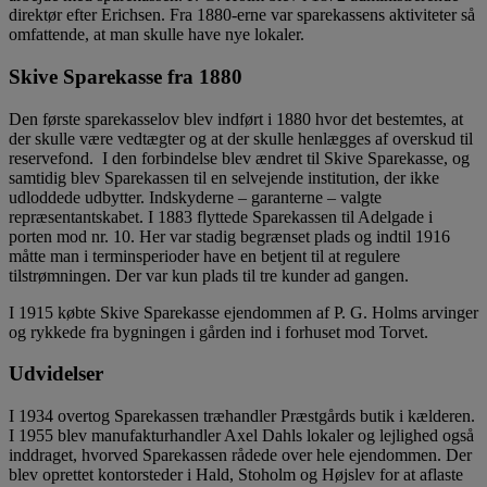
direktør efter Erichsen. Fra 1880-erne var sparekassens aktiviteter så
omfattende, at man skulle have nye lokaler.
Skive Sparekasse fra 1880
Den første sparekasselov blev indført i 1880 hvor det bestemtes, at
der skulle være vedtægter og at der skulle henlægges af overskud til
reservefond. I den forbindelse blev ændret til Skive Sparekasse, og
samtidig blev Sparekassen til en selvejende institution, der ikke
udloddede udbytter. Indskyderne – garanterne – valgte
repræsentantskabet. I 1883 flyttede Sparekassen til Adelgade i
porten mod nr. 10. Her var stadig begrænset plads og indtil 1916
måtte man i terminsperioder have en betjent til at regulere
tilstrømningen. Der var kun plads til tre kunder ad gangen.
I 1915 købte Skive Sparekasse ejendommen af P. G. Holms arvinger
og rykkede fra bygningen i gården ind i forhuset mod Torvet.
Udvidelser
I 1934 overtog Sparekassen træhandler Præstgårds butik i kælderen.
I 1955 blev manufakturhandler Axel Dahls lokaler og lejlighed også
inddraget, hvorved Sparekassen rådede over hele ejendommen. Der
blev oprettet kontorsteder i Hald, Stoholm og Højslev for at aflaste