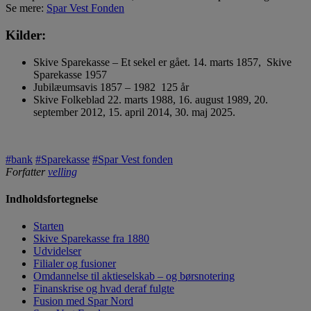
Se mere:
Spar Vest Fonden
Kilder:
Skive Sparekasse – Et sekel er gået. 14. marts 1857, Skive
Sparekasse 1957
Jubilæumsavis 1857 – 1982 125 år
Skive Folkeblad 22. marts 1988, 16. august 1989, 20.
september 2012, 15. april 2014, 30. maj 2025.
#bank
#Sparekasse
#Spar Vest fonden
Forfatter
velling
Indholdsfortegnelse
Starten
Skive Sparekasse fra 1880
Udvidelser
Filialer og fusioner
Omdannelse til aktieselskab – og børsnotering
Finanskrise og hvad deraf fulgte
Fusion med Spar Nord