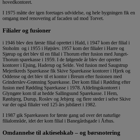
hovedkontoret.
I 1975 måtte der igen foretages udvidelse, og hele bygningen fik en
omgang med renovering af facaden ud mod Torvet.
Filialer og fusioner
i 1946 blev den første filial oprettet i Hald, i 1947 kom der filial i
Stoholm og i 1955 i Højslev. 1957 kom der filialer i Harre og
Sjørup og det blev til en filial i Thorum efter fusion med Junget-
Thorum sparekasse i 1959. I de følgende år blev der oprettet
kontorer i Ejsing, Haderup og Selde. Ved fusion med Saugstrup
Mejerikreds Sparekasse fik Skive Sparekasse kontorer i Hjerk og
Oddense og det blev til et kontor i Breum efter fusionen med
Grinderslev-Grønning Sparekasse. Der kom filial i Rødding efter
fusion med Rødding Sparekasse i 1978. Afdelingskontoret i
Glyngøre kom til at hedde Sallingsund Sparekasse. I Hem,
Rønbjerg, Durup, Roslev og Jebjerg og flere steder i selve Skive
var der også filialer ved 125 års jubilæet i 1982.
I 1987 gik Sparekassen for første gang ud over det naturlige
filialområde, idet der kom filial i Banegårdsgade i Århus.
Omdannelse til aktieselskab – og børsnotering