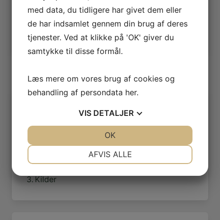
med data, du tidligere har givet dem eller
Ottos Billedbog s. 71
de har indsamlet gennem din brug af deres
Forfatter
vedelslund
tjenester. Ved at klikke på 'OK' giver du
samtykke til disse formål.
Læs mere om vores brug af cookies og
behandling af persondata
her
.
Indholdsfortegnelse
VIS
DETALJER
Erhverv ol.
JA
NEJ
OK
JA
NEJ
Bemærkelsesværdige bygninger
NØDVENDIGE
PRÆFERENCER
AFVIS ALLE
Postgården:
Skive Dagblad :
JA
NEJ
JA
NEJ
Kilder
MARKETING
STATISTIK