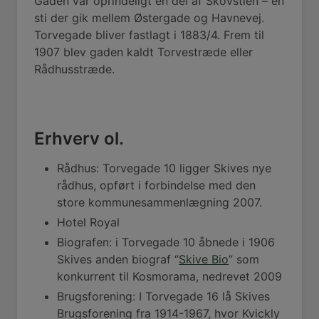
Gaden var oprindeligt en del af Skovstien – en
sti der gik mellem Østergade og Havnevej.
Torvegade bliver fastlagt i 1883/4. Frem til
1907 blev gaden kaldt Torvestræde eller
Rådhusstræde.
Erhverv ol.
Rådhus: Torvegade 10 ligger Skives nye
rådhus, opført i forbindelse med den
store kommunesammenlægning 2007.
Hotel Royal
Biografen: i Torvegade 10 åbnede i 1906
Skives anden biograf “
Skive Bio
” som
konkurrent til Kosmorama, nedrevet 2009
Brugsforening: I Torvegade 16 lå Skives
Brugsforening fra 1914-1967, hvor Kvickly