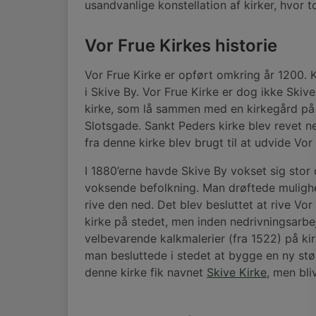
usandvanlige konstellation af kirker, hvor t
Vor Frue Kirkes historie
Vor Frue Kirke er opført omkring år 1200.
i Skive By. Vor Frue Kirke er dog ikke Skiv
kirke, som lå sammen med en kirkegård på 
Slotsgade. Sankt Peders kirke blev revet 
fra denne kirke blev brugt til at udvide Vor
I 1880’erne havde Skive By vokset sig stor o
voksende befolkning. Man drøftede mulighed
rive den ned. Det blev besluttet at rive Vo
kirke på stedet, men inden nedrivningsarb
velbevarende kalkmalerier (fra 1522) på ki
man besluttede i stedet at bygge en ny stør
denne kirke fik navnet
Skive Kirke
, men bli