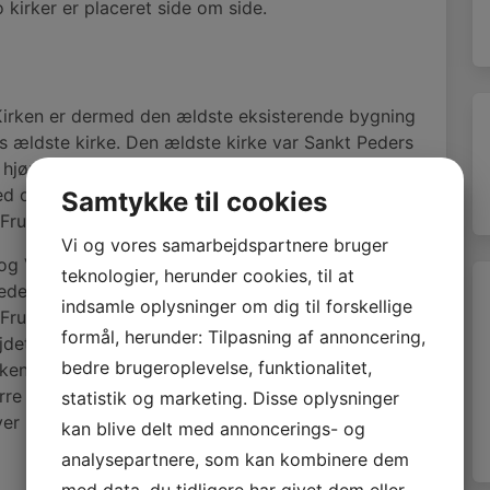
o kirker er placeret side om side.
 Kirken er dermed den ældste eksisterende bygning
es ældste kirke. Den ældste kirke var Sankt Peders
hjørnet af Vestergade og Posthustorvet ved
ned omkring år 1400 og det formodes at stenene
Samtykke til cookies
 Frue Kirke.
Vi og vores samarbejdspartnere bruger
g Vor Frue Kirke var efterhånden for lille til byens
teknologier, herunder cookies, til at
erne for at udvide den eksisterende kirke eller
indsamle oplysninger om dig til forskellige
r Frue Kirke ned og i stedet bygge en ny større
formål, herunder: Tilpasning af annoncering,
ejdet blev påbegyndt fandt man de usædvanligt
bedre brugeroplevelse, funktionalitet,
rkens hvælvinger. Kirken blev herefter bevaret og
re kirke vedsiden af den eksisterende kirke,
statistik og marketing. Disse oplysninger
ver i daglig tale omtalt som den Røde Kirke.
kan blive delt med annoncerings- og
analysepartnere, som kan kombinere dem