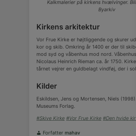
Kalkmalerier på kirkens hvælvinger. Bil
Byarkiv
Kirkens arkitektur
Vor Frue Kirke er højtliggende og skurer u
kor og skib. Omkring år 1400 er der til skibe
mod syd og våbenhus mod nord. Våbenhuse
Nicolaus Heinrich Rieman ca. år 1750. Kirk
tårnet vejrer en guldbelagt vindføj, der i s
Kilder
Eskildsen, Jens og Mortensen, Niels (1998
Museums Forlag.
#Skive Kirke
#Vor Frue Kirke
#Den hvide ki
Forfatter
mahav