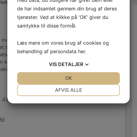
med data, du tidligere har givet dem eller
lede fra Skive
de har indsamlet gennem din brug af deres
tjenester. Ved at klikke på 'OK' giver du
samtykke til disse formål.
d over hele Skive By og ådalen. Kirken har romansk
Læs mere om vores brug af cookies og
t tilføjet vest forlængelse, tårn i vest, korsarm
behandling af persondata
her
.
ts svungne gavle er udført af Skive bygmesteren
en er hvidkalket og tagene belagt med bly. Over
VIS
DETALJER
olskinsvejr glimter og kan ses på lang afstand.
JA
NEJ
OK
JA
NEJ
NØDVENDIGE
PRÆFERENCER
AFVIS ALLE
). 43 spændende bygninger i Skive Bykerne. Skive
JA
NEJ
JA
NEJ
MARKETING
STATISTIK
rke