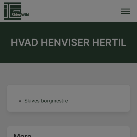
Skip
to
content
HVAD HENVISER HERTIL
Skives borgmestre
Mere