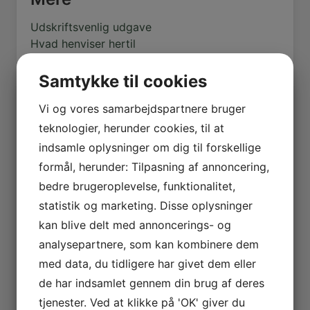
Udskriftsvenlig udgave
Hvad henviser hertil
Samtykke til cookies
Seneste artikler
Vi og vores samarbejdspartnere bruger
teknologier, herunder cookies, til at
Estvadgaard plantage
indsamle oplysninger om dig til forskellige
5. august 2026
Hotel Jylland – Jægerkroen (fra 1866)
formål, herunder: Tilpasning af annoncering,
27. juli 2026
bedre brugeroplevelse, funktionalitet,
Hotel Skive (1903 – 1913)
statistik og marketing. Disse oplysninger
19. juli 2026
kan blive delt med annoncerings- og
Landmandshotellet (1897 – 1978)
analysepartnere, som kan kombinere dem
17. juli 2026
Højskolehjemmet
med data, du tidligere har givet dem eller
17. juli 2026
de har indsamlet gennem din brug af deres
Kås Hoved og Gyldendal – Istidernes
tjenester. Ved at klikke på 'OK' giver du
vidnesbyrd