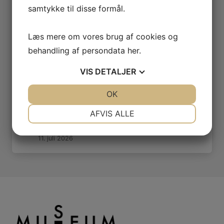
samtykke til disse formål.
15. juli 2026
Bjerregård – den største gård i Nederby
(1000-1920)
Læs mere om vores brug af cookies og
15. juli 2026
behandling af persondata
her
.
Skyttes Hotel – Jernbanehotellet – Grand
Hotel (1884 – 1988)
VIS
DETALJER
12. juli 2026
Emaljenborg – Det nye Rådhus – Den blå
JA
NEJ
OK
JA
NEJ
diamant
NØDVENDIGE
PRÆFERENCER
AFVIS ALLE
11. juli 2026
Hotel Phønix (1903-1947)
JA
NEJ
JA
NEJ
11. juli 2026
MARKETING
STATISTIK