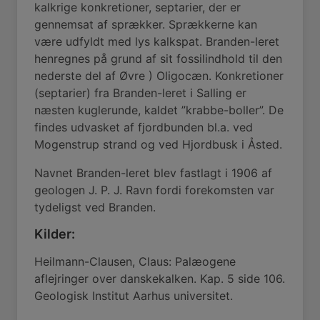
kalkrige konkretioner, septarier, der er
gennemsat af sprækker. Sprækkerne kan
være udfyldt med lys kalkspat. Branden-leret
henregnes på grund af sit fossilindhold til den
nederste del af Øvre ) Oligocæn. Konkretioner
(septarier) fra Branden-leret i Salling er
næsten kuglerunde, kaldet ”krabbe-boller”. De
findes udvasket af fjordbunden bl.a. ved
Mogenstrup strand og ved Hjordbusk i Åsted.
Navnet Branden-leret blev fastlagt i 1906 af
geologen J. P. J. Ravn fordi forekomsten var
tydeligst ved Branden.
Kilder:
Heilmann-Clausen, Claus: Palæogene
aflejringer over danskekalken. Kap. 5 side 106.
Geologisk Institut Aarhus universitet.