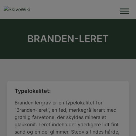
Skip
to
content
BRANDEN-LERET
Typelokalitet:
Branden lergrav er en typelokalitet for
”Branden-leret”, en fed, mørkegrå lerart med
grønlig farvetone, der skyldes mineralet
glaukonit. Leret indeholder yderligere lidt fint
sand og en del glimmer. Stedvis findes hårde,