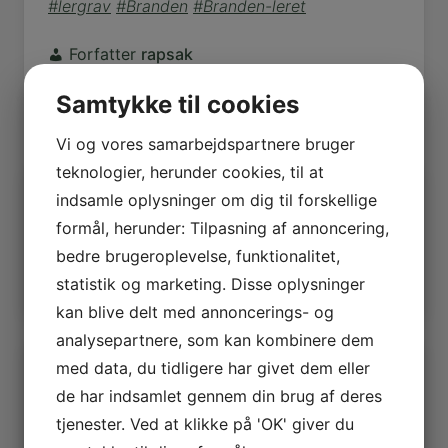
#lergrav
#Branden
#Branden-leret
Forfatter
rapsak
Samtykke til cookies
Vi og vores samarbejdspartnere bruger
teknologier, herunder cookies, til at
Indholdsfortegnelse
indsamle oplysninger om dig til forskellige
formål, herunder: Tilpasning af annoncering,
Typelokalitet:
bedre brugeroplevelse, funktionalitet,
Kilder:
statistik og marketing. Disse oplysninger
kan blive delt med annoncerings- og
analysepartnere, som kan kombinere dem
Mere
med data, du tidligere har givet dem eller
de har indsamlet gennem din brug af deres
Udskriftsvenlig udgave
tjenester. Ved at klikke på 'OK' giver du
Hvad henviser hertil