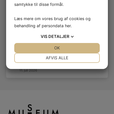
samtykke til disse formål.
15. juli 2026
Bjerregård – den største gård i Nederby
(1000-1920)
Læs mere om vores brug af cookies og
15. juli 2026
behandling af persondata
her
.
Skyttes Hotel – Jernbanehotellet – Grand
Hotel (1884 – 1988)
VIS
DETALJER
12. juli 2026
Emaljenborg – Det nye Rådhus – Den blå
JA
NEJ
OK
JA
NEJ
diamant
NØDVENDIGE
PRÆFERENCER
AFVIS ALLE
11. juli 2026
Hotel Phønix (1903-1947)
JA
NEJ
JA
NEJ
11. juli 2026
MARKETING
STATISTIK