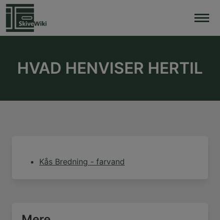
Skip
to
content
HVAD HENVISER HERTIL
Kås Bredning - farvand
Mere