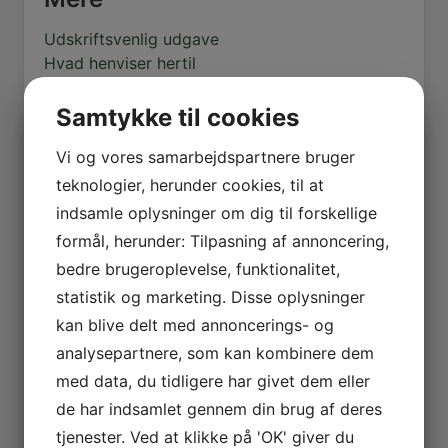
Udskriftsvenlig udgave
Hvad henviser hertil
Samtykke til cookies
Seneste artikler
Vi og vores samarbejdspartnere bruger
teknologier, herunder cookies, til at
Estvadgaard plantage
indsamle oplysninger om dig til forskellige
5. august 2026
Hotel Jylland – Jægerkroen (fra 1866)
formål, herunder: Tilpasning af annoncering,
27. juli 2026
bedre brugeroplevelse, funktionalitet,
Hotel Skive (1903 – 1913)
statistik og marketing. Disse oplysninger
19. juli 2026
kan blive delt med annoncerings- og
Landmandshotellet (1897 – 1978)
analysepartnere, som kan kombinere dem
17. juli 2026
Højskolehjemmet
med data, du tidligere har givet dem eller
17. juli 2026
de har indsamlet gennem din brug af deres
Kås Hoved og Gyldendal – Istidernes
tjenester. Ved at klikke på 'OK' giver du
vidnesbyrd